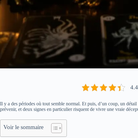
4.4
Il y a des périodes où tout semble normal. Et puis, d’un coup, un détail 
prévenir, et deux signes en particulier risquent de vivre une vraie décep
Voir le sommaire