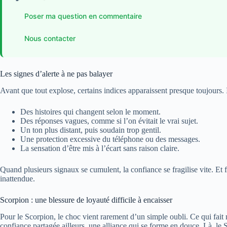
Poser ma question en commentaire
Nous contacter
Les signes d’alerte à ne pas balayer
Avant que tout explose, certains indices apparaissent presque toujours. I
Des histoires qui changent selon le moment.
Des réponses vagues, comme si l’on évitait le vrai sujet.
Un ton plus distant, puis soudain trop gentil.
Une protection excessive du téléphone ou des messages.
La sensation d’être mis à l’écart sans raison claire.
Quand plusieurs signaux se cumulent, la confiance se fragilise vite. Et 
inattendue.
Scorpion : une blessure de loyauté difficile à encaisser
Pour le Scorpion, le choc vient rarement d’un simple oubli. Ce qui fait
confiance partagée ailleurs, une alliance qui se forme en douce. Là, l