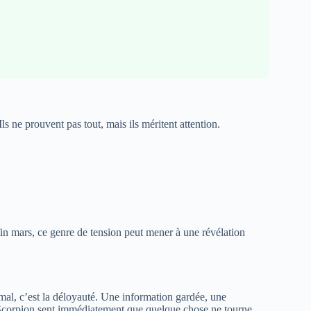
ls ne prouvent pas tout, mais ils méritent attention.
fin mars, ce genre de tension peut mener à une révélation
 mal, c’est la déloyauté. Une information gardée, une
e Scorpion sent immédiatement que quelque chose ne tourne