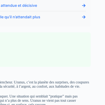
→
t attendue et décisive
→
e qu’il n’attendait plus
lencheur. Uranus, c’est la planète des surprises, des coupures
la sécurité, à l’argent, au confort, aux habitudes de vie.
raquer. Une situation qui semblait “pratique” mais pas
qui n’a plus de sens. Uranus ne vient pas tout casser
ême si, en surface, cela rassure.