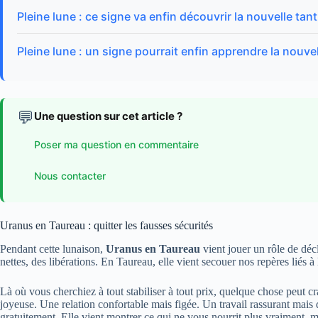
Pleine lune : ce signe va enfin découvrir la nouvelle tan
Pleine lune : un signe pourrait enfin apprendre la nouvell
💬
Une question sur cet article ?
Poser ma question en commentaire
Nous contacter
Uranus en Taureau : quitter les fausses sécurités
Pendant cette lunaison,
Uranus en Taureau
vient jouer un rôle de déc
nettes, des libérations. En Taureau, elle vient secouer nos repères liés à 
Là où vous cherchiez à tout stabiliser à tout prix, quelque chose peut c
joyeuse. Une relation confortable mais figée. Un travail rassurant mais 
gratuitement. Elle vient montrer ce qui ne vous nourrit plus vraiment, m