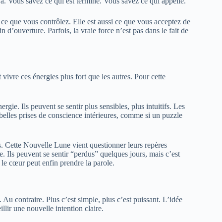
jà. Vous savez ce qui est terminé. Vous savez ce qui appelle.
 ce que vous contrôlez. Elle est aussi ce que vous acceptez de
 d’ouverture. Parfois, la vraie force n’est pas dans le fait de
ivre ces énergies plus fort que les autres. Pour cette
gie. Ils peuvent se sentir plus sensibles, plus intuitifs. Les
 belles prises de conscience intérieures, comme si un puzzle
. Cette Nouvelle Lune vient questionner leurs repères
e. Ils peuvent se sentir “perdus” quelques jours, mais c’est
 le cœur peut enfin prendre la parole.
Au contraire. Plus c’est simple, plus c’est puissant. L’idée
eillir une nouvelle intention claire.