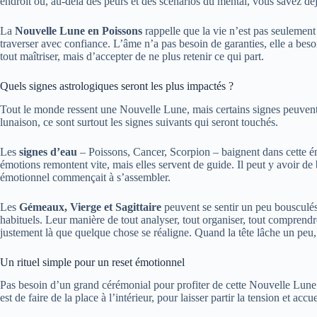
endroit où, au-delà des peurs et des scénarios du mental, vous savez dé
La
Nouvelle Lune en Poissons
rappelle que la vie n’est pas seulement
traverser avec confiance. L’âme n’a pas besoin de garanties, elle a besoin
tout maîtriser, mais d’accepter de ne plus retenir ce qui part.
Quels signes astrologiques seront les plus impactés ?
Tout le monde ressent une Nouvelle Lune, mais certains signes peuvent v
lunaison, ce sont surtout les signes suivants qui seront touchés.
Les
signes d’eau
– Poissons, Cancer, Scorpion – baignent dans cette éner
émotions remontent vite, mais elles servent de guide. Il peut y avoir de
émotionnel commençait à s’assembler.
Les
Gémeaux, Vierge et Sagittaire
peuvent se sentir un peu bousculés
habituels. Leur manière de tout analyser, tout organiser, tout comprendr
justement là que quelque chose se réaligne. Quand la tête lâche un peu,
Un rituel simple pour un reset émotionnel
Pas besoin d’un grand cérémonial pour profiter de cette Nouvelle Lune. 
est de faire de la place à l’intérieur, pour laisser partir la tension et accu